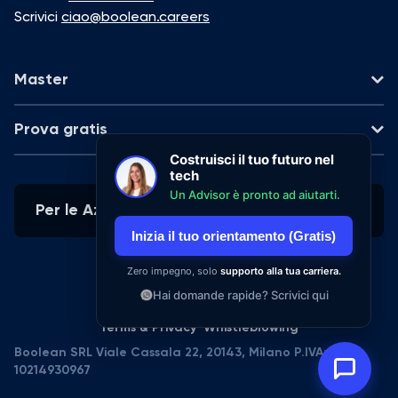
Scrivici
ciao@boolean.careers
Master
AI Web Development
Prova gratis
Part-time - 5 mesi
Costruisci il tuo futuro nel
Data Analytics
tech
AI Vibe Coding
On-demand - 8 ore
Un Advisor è pronto ad aiutarti.
Part-time - 2 mesi
Per le Aziende
UX/UI Design
Inizia il tuo orientamento (Gratis)
Data Analytics
On-demand - 2 ore
Part-time - 6 mesi
Zero impegno, solo
supporto alla tua carriera.
Hai domande rapide? Scrivici qui
UX/UI Design
Part-time - 5 mesi
Terms & Privacy
Whistleblowing
Boolean SRL Viale Cassala 22, 20143, Milano P.IVA:
AI Coding Upskilling
10214930967
Part-time - 2 mesi