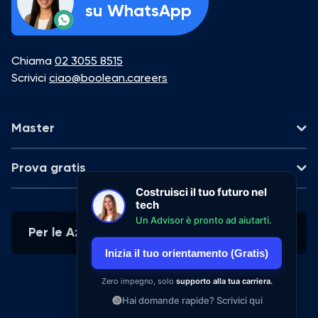
su WhatsApp
Chiama
02 3055 8515
Scrivici
ciao@boolean.careers
Master
AI Web Development
Prova gratis
Part-time - 5 mesi
Costruisci il tuo futuro nel
Data Analytics
tech
AI Vibe Coding
On-demand - 8 ore
Un Advisor è pronto ad aiutarti.
Part-time - 2 mesi
Per le Aziende
UX/UI Design
Inizia il tuo orientamento (Gratis)
Data Analytics
On-demand - 2 ore
Part-time - 6 mesi
Zero impegno, solo
supporto alla tua carriera.
Hai domande rapide? Scrivici qui
UX/UI Design
Part-time - 5 mesi