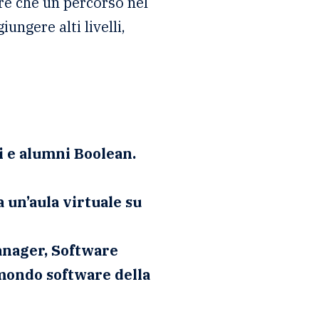
re che un percorso nel
iungere alti livelli,
i e alumni Boolean.
a un’aula virtuale su
anager, Software
mondo software della