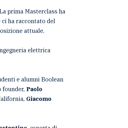
 La prima Masterclass ha
 ci ha raccontato del
posizione attuale.
ingegneria elettrica
udenti e alumni Boolean
o founder,
Paolo
alifornia,
Giacomo
ostantino,
esperta di