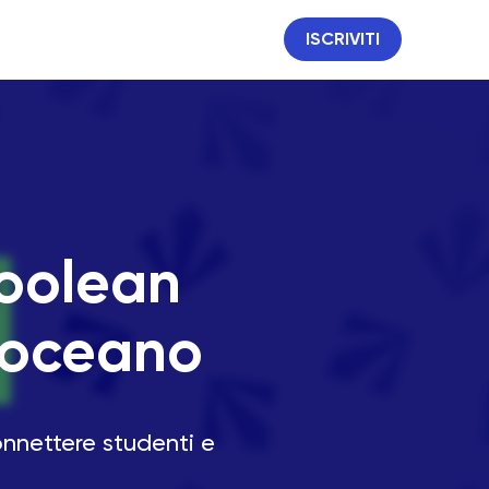
ISCRIVITI
Boolean
reoceano
onnettere studenti e