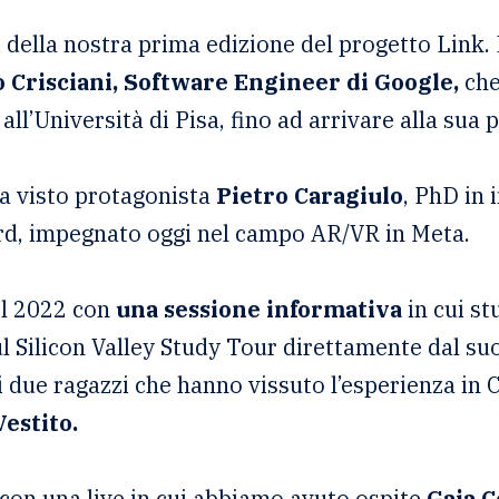
 della nostra prima edizione del progetto Link.
o Crisciani, Software Engineer di Google,
che
all’Università di Pisa, fino ad arrivare alla sua 
ha visto protagonista
Pietro Caragiulo
, PhD in 
ord, impegnato oggi nel campo AR/VR in Meta.
il 2022 con
una sessione informativa
in cui st
l Silicon Valley Study Tour direttamente dal su
i due ragazzi che hanno vissuto l’esperienza in C
estito.
o con una live in cui abbiamo avuto ospite
Gaia C