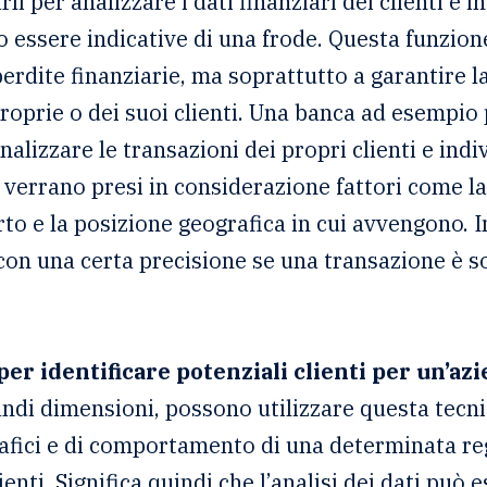
li per analizzare i dati finanziari dei clienti e 
essere indicative di una frode. Questa funzione
rdite finanziarie, ma soprattutto a garantire la
proprie o dei suoi clienti. Una banca ad esempio 
alizzare le transazioni dei propri clienti e indi
 verrano presi in considerazione fattori come la
to e la posizione geografica in cui avvengono. In 
on una certa precisione se una transazione è so
per identificare potenziali clienti per un’azi
andi dimensioni, possono utilizzare questa tecni
rafici e di comportamento di una determinata re
enti. Significa quindi che l’analisi dei dati può e