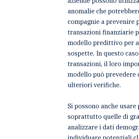
aziende possono utilizzar
anomalie che potrebbero 
compagnie a prevenire pe
transazioni finanziarie 
modello predittivo per an
sospette. In questo caso
transazioni, il loro impor
modello può prevedere c
ulteriori verifiche.
Si possono anche usare
soprattutto quelle di gr
analizzare i dati demog
individuare potenziali cli