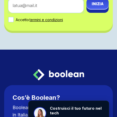
INIZIA
Accetto
termini e condizioni
Cos’è Boolean?
Boolean è la prima Tech Academy online
Costruisci il tuo futuro nel
tech
in Italia. Offriamo corsi intensivi per