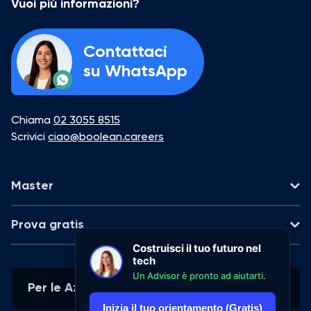
Vuoi più informazioni?
Contattaci
su WhatsApp
Chiama
02 3055 8515
Scrivici
ciao@boolean.careers
Master
AI Web Development
Prova gratis
Part-time - 5 mesi
Costruisci il tuo futuro nel
Data Analytics
tech
AI Vibe Coding
On-demand - 8 ore
Un Advisor è pronto ad aiutarti.
Part-time - 2 mesi
Per le Aziende
UX/UI Design
Inizia il tuo orientamento (Gratis)
Data Analytics